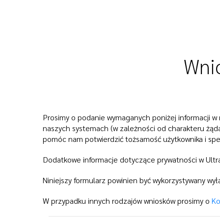
Skip
to
content
Wnio
Prosimy o podanie wymaganych poniżej informacji w m
naszych systemach (w zależności od charakteru żąd
pomóc nam potwierdzić tożsamość użytkownika i speł
Dodatkowe informacje dotyczące prywatności w Ult
Niniejszy formularz powinien być wykorzystywany wył
W przypadku innych rodzajów wniosków prosimy o
Ko